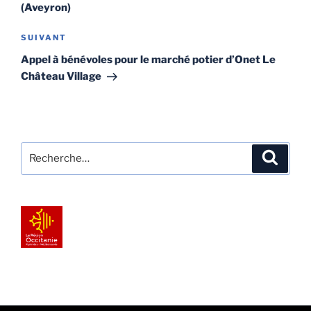
(Aveyron)
Article
SUIVANT
suivant
Appel à bénévoles pour le marché potier d’Onet Le
Château Village
Recherche
Recher
pour
: