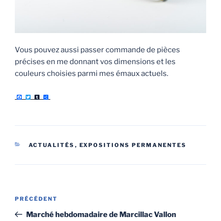
Vous pouvez aussi passer commande de pièces
précises en me donnant vos dimensions et les
couleurs choisies parmi mes émaux actuels.
F
T
T
P
a
w
u
a
c
i
m
r
e
t
b
t
b
t
l
a
o
e
r
g
o
r
e
k
r
CATÉGORIES
ACTUALITÉS
,
EXPOSITIONS PERMANENTES
Navigation
Article
PRÉCÉDENT
de
précédent
Marché hebdomadaire de Marcillac Vallon
l’article