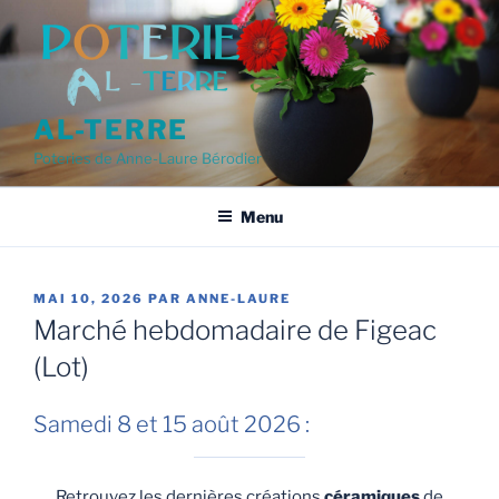
Aller
au
contenu
principal
AL-TERRE
Poteries de Anne-Laure Bérodier
Menu
PUBLIÉ
MAI 10, 2026
PAR
ANNE-LAURE
LE
Marché hebdomadaire de Figeac
(Lot)
Samedi 8 et 15 août 2026 :
Retrouvez les dernières créations
céramiques
de