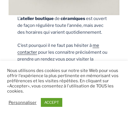
L’
atelier boutique
de
céramiques
est ouvert
de façon régulière toute l’année, mais avec
des horaires qui varient quotidiennement.
C’est pourquoi il ne faut pas hésiter à
me
contacter
pour les connaitre précisément ou
prendre un rendez vous pour visiter la
poterie
.
Nous utilisons des cookies sur notre site Web pour vous
offrir l'expérience la plus pertinente en mémorisant vos
Pendant l’été, découvrez l’atelier et des
préférences et les visites répétées. En cliquant sur
«Accepter», vous consentez à l'utilisation de TOUS les
démonstrations de tournage
, sur
cookies.
réservation.
Personnaliser
ACCEPT
Le lieu d’exposition vente est
accessible aux
personnes à mobilité réduite
, avec un parking
PMR sur la place de l’église, de plein pied
jusqu’à la boutique. Des sanitaires publics