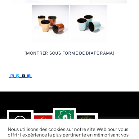
[MONTRER SOUS FORME DE DIAPORAMA]
F
T
T
P
a
w
u
a
c
i
m
r
e
t
b
t
b
t
l
a
o
e
r
g
o
r
e
k
r
Nous utilisons des cookies sur notre site Web pour vous
offrir l'expérience la plus pertinente en mémorisant vos