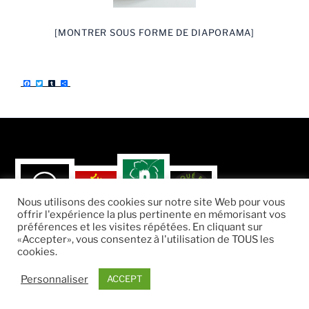
[MONTRER SOUS FORME DE DIAPORAMA]
F
T
T
P
a
w
u
a
c
i
m
r
e
t
b
t
b
t
l
a
o
e
r
g
o
r
e
k
r
Nous utilisons des cookies sur notre site Web pour vous
offrir l'expérience la plus pertinente en mémorisant vos
préférences et les visites répétées. En cliquant sur
«Accepter», vous consentez à l'utilisation de TOUS les
cookies.
Fièrement propulsé par WordPress
Personnaliser
ACCEPT