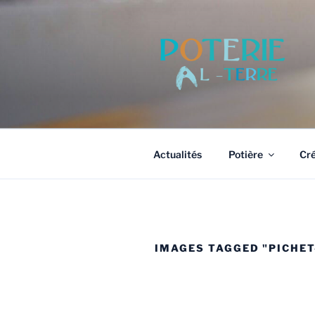
Aller
au
contenu
principal
Actualités
Potière
Cré
IMAGES TAGGED "PICHET