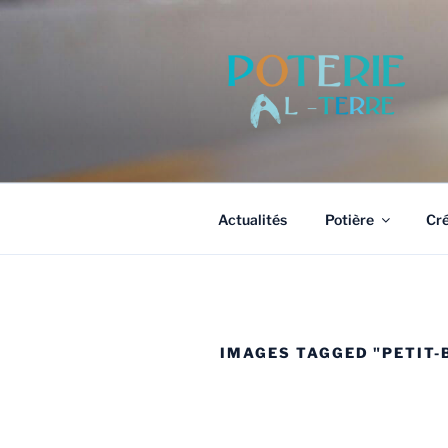
Aller
au
contenu
principal
Actualités
Potière
Cré
IMAGES TAGGED "PETIT-