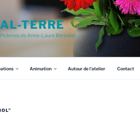
AL-TERRE
Poteries de Anne-Laure Bérodier
ations
Animation
Autour de l’atelier
Contact
BOL"