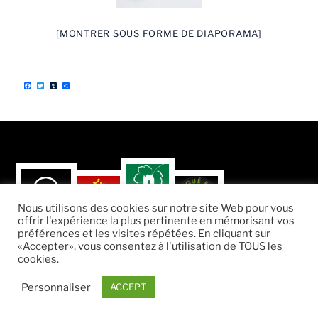
[MONTRER SOUS FORME DE DIAPORAMA]
F
T
T
P
a
w
u
a
c
i
m
r
e
t
b
t
b
t
l
a
o
e
r
g
o
r
e
k
r
Nous utilisons des cookies sur notre site Web pour vous
offrir l'expérience la plus pertinente en mémorisant vos
préférences et les visites répétées. En cliquant sur
«Accepter», vous consentez à l'utilisation de TOUS les
cookies.
Fièrement propulsé par WordPress
Personnaliser
ACCEPT