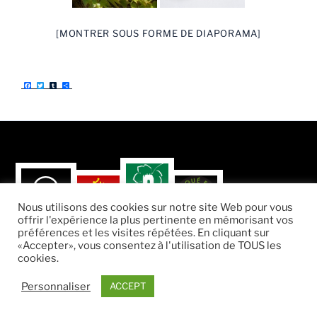
[MONTRER SOUS FORME DE DIAPORAMA]
F
T
T
P
a
w
u
a
c
i
m
r
e
t
b
t
b
t
l
a
o
e
r
g
o
r
e
k
r
Nous utilisons des cookies sur notre site Web pour vous
offrir l'expérience la plus pertinente en mémorisant vos
préférences et les visites répétées. En cliquant sur
«Accepter», vous consentez à l'utilisation de TOUS les
cookies.
Fièrement propulsé par WordPress
Personnaliser
ACCEPT