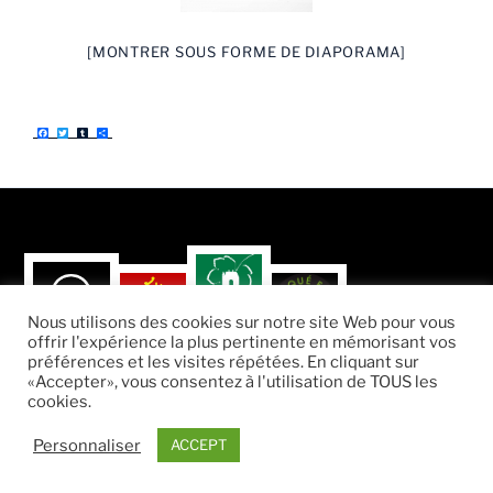
[MONTRER SOUS FORME DE DIAPORAMA]
F
T
T
P
a
w
u
a
c
i
m
r
e
t
b
t
b
t
l
a
o
e
r
g
o
r
e
k
r
Nous utilisons des cookies sur notre site Web pour vous
offrir l'expérience la plus pertinente en mémorisant vos
préférences et les visites répétées. En cliquant sur
«Accepter», vous consentez à l'utilisation de TOUS les
cookies.
Fièrement propulsé par WordPress
Personnaliser
ACCEPT