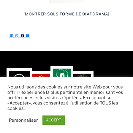
[MONTRER SOUS FORME DE DIAPORAMA]
F
T
T
P
a
w
u
a
c
i
m
r
e
t
b
t
b
t
l
a
o
e
r
g
o
r
e
k
r
Nous utilisons des cookies sur notre site Web pour vous
offrir l'expérience la plus pertinente en mémorisant vos
préférences et les visites répétées. En cliquant sur
«Accepter», vous consentez à l'utilisation de TOUS les
cookies.
Fièrement propulsé par WordPress
Personnaliser
ACCEPT