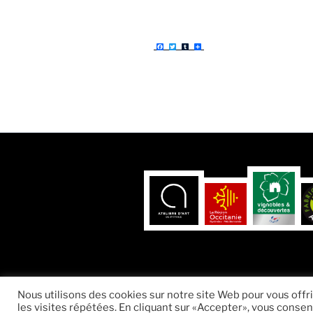
F
T
T
P
a
w
u
a
c
i
m
r
e
t
b
t
b
t
l
a
o
e
r
g
o
r
e
k
r
Fièrement propulsé par WordPress
Nous utilisons des cookies sur notre site Web pour vous offr
les visites répétées. En cliquant sur «Accepter», vous consent