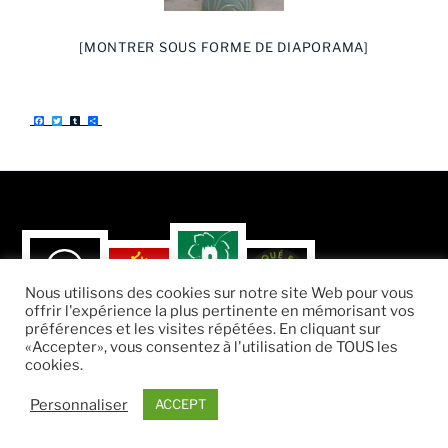
[MONTRER SOUS FORME DE DIAPORAMA]
F
T
T
P
a
w
u
a
c
i
m
r
e
t
b
t
b
t
l
a
o
e
r
g
o
r
e
k
r
Nous utilisons des cookies sur notre site Web pour vous
offrir l'expérience la plus pertinente en mémorisant vos
préférences et les visites répétées. En cliquant sur
«Accepter», vous consentez à l'utilisation de TOUS les
cookies.
Fièrement propulsé par WordPress
Personnaliser
ACCEPT