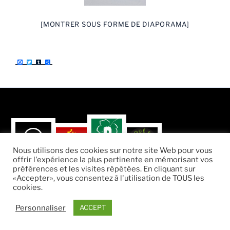
[MONTRER SOUS FORME DE DIAPORAMA]
F
T
T
P
a
w
u
a
c
i
m
r
e
t
b
t
b
t
l
a
o
e
r
g
o
r
e
k
r
Nous utilisons des cookies sur notre site Web pour vous
offrir l'expérience la plus pertinente en mémorisant vos
préférences et les visites répétées. En cliquant sur
«Accepter», vous consentez à l'utilisation de TOUS les
cookies.
Fièrement propulsé par WordPress
Personnaliser
ACCEPT