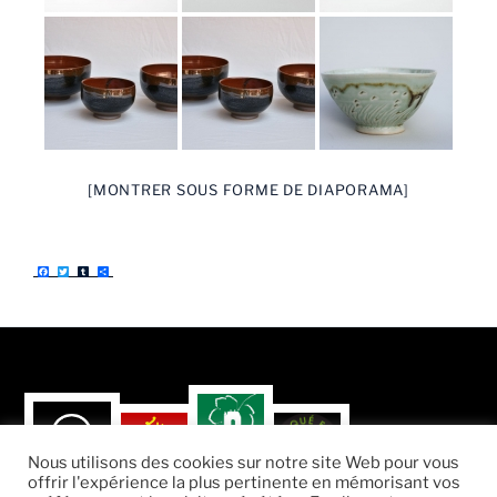
[MONTRER SOUS FORME DE DIAPORAMA]
F
T
T
P
a
w
u
a
c
i
m
r
e
t
b
t
b
t
l
a
o
e
r
g
o
r
e
k
r
Nous utilisons des cookies sur notre site Web pour vous
offrir l'expérience la plus pertinente en mémorisant vos