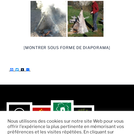
[MONTRER SOUS FORME DE DIAPORAMA]
F
T
T
P
a
w
u
a
c
i
m
r
e
t
b
t
b
t
l
a
o
e
r
g
o
r
e
k
r
Nous utilisons des cookies sur notre site Web pour vous
offrir l'expérience la plus pertinente en mémorisant vos
préférences et les visites répétées. En cliquant sur