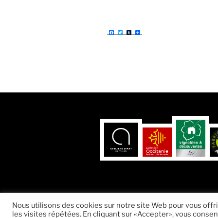
F
T
T
P
a
w
u
a
c
i
m
r
e
t
b
t
b
t
l
a
o
e
r
g
o
r
e
k
r
Fièrement propulsé par WordPress
Nous utilisons des cookies sur notre site Web pour vous offr
les visites répétées. En cliquant sur «Accepter», vous consent