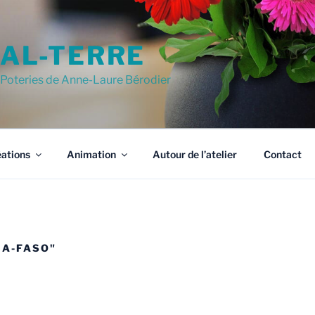
AL-TERRE
Poteries de Anne-Laure Bérodier
ations
Animation
Autour de l’atelier
Contact
NA-FASO"