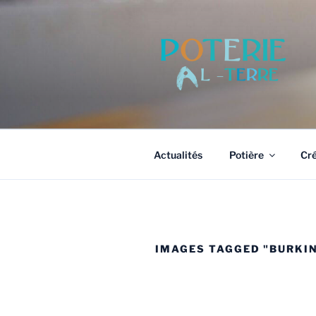
Aller
au
contenu
principal
Actualités
Potière
Cré
IMAGES TAGGED "BURKI